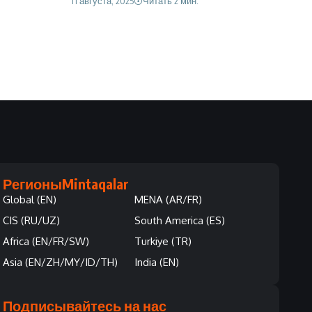
11 августа, 2025
Читать 2 мин.
Регионы
Mintaqalar
Global (EN)
MENA (AR/FR)
CIS (RU/UZ)
South America (ES)
Africa (EN/FR/SW)
Turkiye (TR)
Asia (EN/ZH/MY/ID/TH)
India (EN)
Подписывайтесь на нас