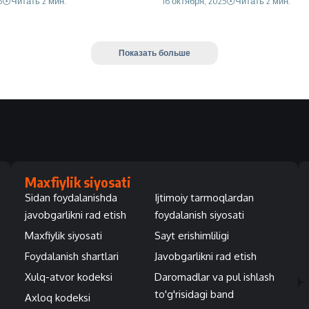
5
Читать 2 мин.
16 октября, 2025
Читать 2 мин.
Показать больше
Maxfiylik siyosati
Sidan foydalanishda
Ijtimoiy tarmoqlardan
javobgarlikni rad etish
foydalanish siyosati
Maxfiylik siyosati
Sayt erishimliligi
Foydalanish shartlari
Javobgarlikni rad etish
Xulq-atvor kodeksi
Daromadlar va pul ishlash
to'g'risidagi band
Axloq kodeksi