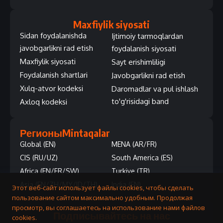
Maxfiylik siyosati
Sidan foydalanishda
Ijtimoiy tarmoqlardan
javobgarlikni rad etish
foydalanish siyosati
Maxfiylik siyosati
Sayt erishimliligi
Foydalanish shartlari
Javobgarlikni rad etish
Xulq-atvor kodeksi
Daromadlar va pul ishlash
to'g'risidagi band
Axloq kodeksi
Регионы
Mintaqalar
Global (EN)
MENA (AR/FR)
CIS (RU/UZ)
South America (ES)
Africa (EN/FR/SW)
Turkiye (TR)
Asia (EN/ZH/MY/ID/TH)
India (EN)
Этот веб-сайт использует файлы cookies, чтобы сделать
пользование сайтом максимально удобным. Продолжая
просмотр, вы соглашаетесь на использование нами файлов
Подписывайтесь на нас
cookies.