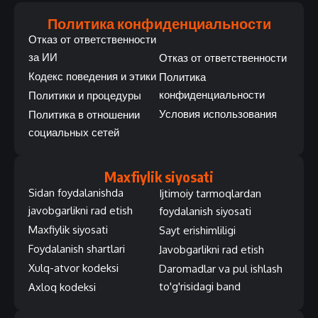
Политика конфиденциальности
Отказ от ответственности
за ИИ
Отказ от ответственности
Кодекс поведения и этики
Политика
конфиденциальности
Политики и процедуры
Условия использования
Политика в отношении
социальных сетей
Maxfiylik siyosati
Sidan foydalanishda
Ijtimoiy tarmoqlardan
javobgarlikni rad etish
foydalanish siyosati
Maxfiylik siyosati
Sayt erishimliligi
Foydalanish shartlari
Javobgarlikni rad etish
Xulq-atvor kodeksi
Daromadlar va pul ishlash
to'g'risidagi band
Axloq kodeksi