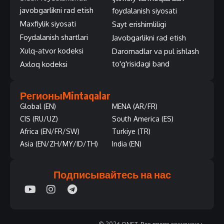
javobgarlikni rad etish
foydalanish siyosati
Maxfiylik siyosati
Sayt erishimliligi
Foydalanish shartlari
Javobgarlikni rad etish
Xulq-atvor kodeksi
Daromadlar va pul ishlash
to'g'risidagi band
Axloq kodeksi
Регионы
Mintaqalar
Global (EN)
MENA (AR/FR)
CIS (RU/UZ)
South America (ES)
Africa (EN/FR/SW)
Turkiye (TR)
Asia (EN/ZH/MY/ID/TH)
India (EN)
Подписывайтесь на нас