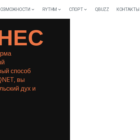
ВОЗМОЖНОСТИ
RYTHM
СПОРТ
QBUZZ
КОНТАКТЫ
ЗНЕС
орма
ый
вый способ
QNET, вы
льский дух и