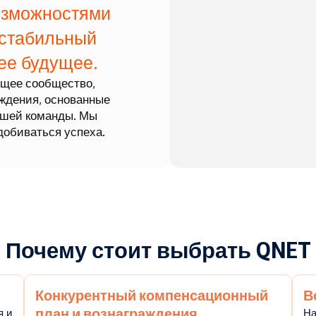
озможностями
 стабильный
ее будущее.
щее сообщество,
аждения, основанные
ашей команды. Мы
добиваться успеха.
Почему стоит выбрать QNET
Конкурентный компенсационный
В
план и вознаграждения
я и
На