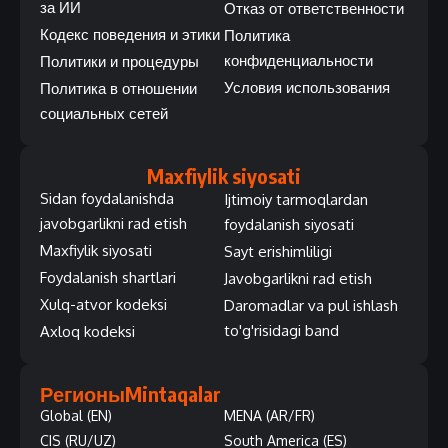
за ИИ
Отказ от ответственности
Кодекс поведения и этики
Политика
конфиденциальности
Политики и процедуры
Условия использования
Политика в отношении
социальных сетей
Maxfiylik siyosati
Sidan foydalanishda
Ijtimoiy tarmoqlardan
javobgarlikni rad etish
foydalanish siyosati
Maxfiylik siyosati
Sayt erishimliligi
Foydalanish shartlari
Javobgarlikni rad etish
Xulq-atvor kodeksi
Daromadlar va pul ishlash
to'g'risidagi band
Axloq kodeksi
Регионы
Mintaqalar
Global (EN)
MENA (AR/FR)
CIS (RU/UZ)
South America (ES)