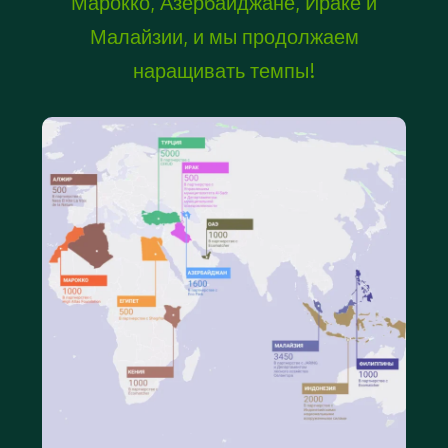
Марокко, Азербайджане, Ираке и
Малайзии, и мы продолжаем
наращивать темпы!