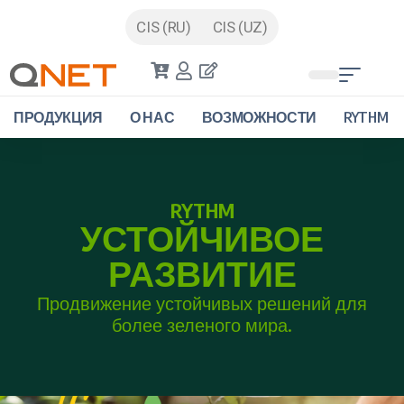
CIS (RU)
CIS (UZ)
ПРОДУКЦИЯ
О НАС
ВОЗМОЖНОСТИ
RYTHM
RYTHM
УСТОЙЧИВОЕ
РАЗВИТИЕ
Продвижение устойчивых решений для
более зеленого мира.