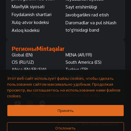
Maxfiylik siyosati
Sayt erishimliligi
Foydalanish shartlari
Javobgarlikni rad etish
Xulq-atvor kodeksi
Daromadlar va pul ishlash
to'g'risidagi band
Axloq kodeksi
Регионы
Mintaqalar
Global (EN)
MENA (AR/FR)
CIS (RU/UZ)
South America (ES)
Africa (EN/FR/SW)
Turkiye (TR)
Asia (EN/ZH/MY/ID/TH)
India (EN)
Этот веб-сайт использует файлы cookies, чтобы сделать
пользование сайтом максимально удобным. Продолжая
просмотр, вы соглашаетесь на использование нами файлов
Подписывайтесь на нас
cookies.
Принять
© 2026 QNET. Все права защищены.
Отклонить