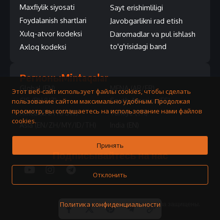
Maxfiylik siyosati
Sayt erishimliligi
Foydalanish shartlari
Javobgarlikni rad etish
Xulq-atvor kodeksi
Daromadlar va pul ishlash
to'g'risidagi band
Axloq kodeksi
Регионы
Mintaqalar
Global (EN)
MENA (AR/FR)
Этот веб-сайт использует файлы cookies, чтобы сделать
CIS (RU/UZ)
South America (ES)
пользование сайтом максимально удобным. Продолжая
просмотр, вы соглашаетесь на использование нами файлов
Africa (EN/FR/SW)
Turkiye (TR)
cookies.
Asia (EN/ZH/MY/ID/TH)
India (EN)
Принять
Подписывайтесь на нас
Отклонить
Политика конфиденциальности
© 2026 QNET. Все права защищены.