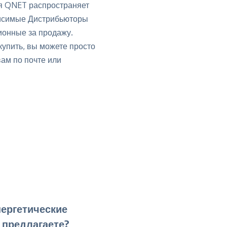
ия QNET распространяет
висимые Дистрибьюторы
ионные за продажу.
купить, вы можете просто
ам по почте или
ергетические
 предлагаете?