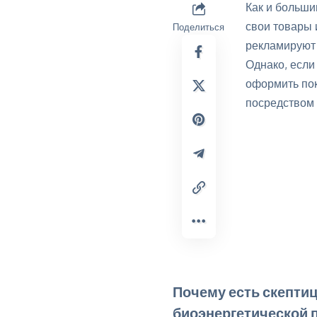
Как и больши
свои товары
Поделиться
рекламируют 
Однако, если
оформить пок
посредством 
Почему есть скепти
биоэнергетической 