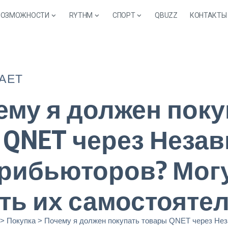
ВОЗМОЖНОСТИ
RYTHM
СПОРТ
QBUZZ
КОНТАКТЫ
АЕТ
ему я должен поку
 QNET через Неза
рибьюторов? Могу
ть их самостояте
>
Покупка
>
Почему я должен покупать товары QNET через Независимых Дистрибьюторов