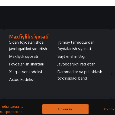
Maxfiylik siyosati
Sidan foydalanishda
Ijtimoiy tarmoqlardan
javobgarlikni rad etish
foydalanish siyosati
Maxfiylik siyosati
Sayt erishimliligi
Foydalanish shartlari
Javobgarlikni rad etish
Xulq-atvor kodeksi
Daromadlar va pul ishlash
to'g'risidagi band
Axloq kodeksi
чтобы сделать
Принять
Отклон
м. Продолжая