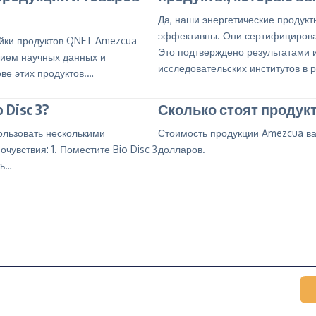
Да, наши энергетические продукт
эффективны. Они сертифицирова
йки продуктов QNET Amezcua
Это подтверждено результатами 
ием научных данных и
исследовательских институтов в 
ве этих продуктов.…
 Disc 3?
Сколько стоят продук
ользовать несколькими
Стоимость продукции Amezcua ва
увствия: 1. Поместите Bio Disc 3
долларов.
ть…