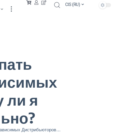
CIS (RU)
пать
висимых
 ли я
льно?
? Могу ли я купить их самостоятельно?