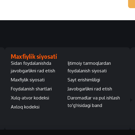
Maxfiylik siyosati
Sidan foydalanishda
Ijtimoiy tarmoqlardan
javobgarlikni rad etish
foydalanish siyosati
Maxfiylik siyosati
Sayt erishimliligi
Foydalanish shartlari
Javobgarlikni rad etish
Xulq-atvor kodeksi
Daromadlar va pul ishlash
to'g'risidagi band
Axloq kodeksi