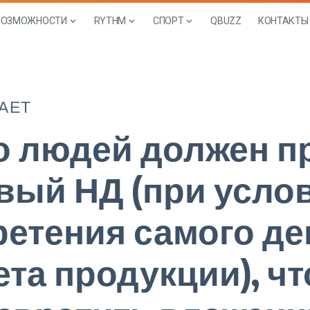
ВОЗМОЖНОСТИ
RYTHM
СПОРТ
QBUZZ
КОНТАКТЫ
АЕТ
о людей должен п
вый НД (при усло
етения самого д
ета продукции), ч