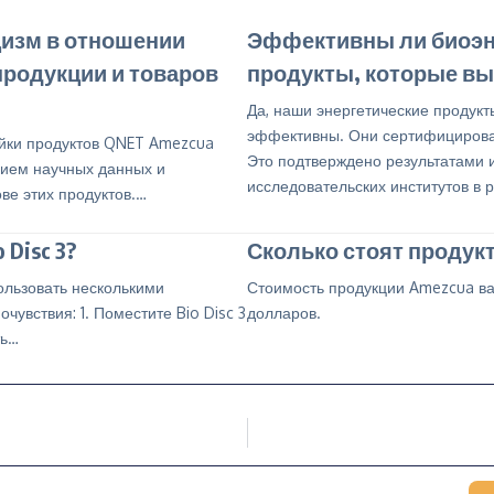
цизм в отношении
Эффективны ли биоэн
продукции и товаров
продукты, которые вы
Да, наши энергетические продукт
эффективны. Они сертифицирова
йки продуктов QNET Amezcua
Это подтверждено результатами 
ием научных данных и
исследовательских институтов в 
ве этих продуктов.…
 Disc 3?
Сколько стоят продук
ользовать несколькими
Стоимость продукции Amezcua ва
увствия: 1. Поместите Bio Disc 3
долларов.
ть…