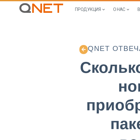
ПРОДУКЦИЯ
О НАС
QNET ОТВЕЧ
Скольк
но
приобр
пак