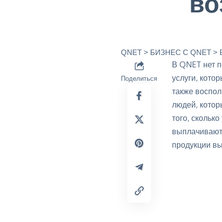
во
QNET
>
БИЗНЕС C QNET
>
В QNET нет п
услуги, котор
Поделиться
также воспол
людей, котор
того, скольк
выплачивают
продукции вы