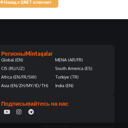
Назад к QNET отвечает
Регионы
Mintaqalar
Global (EN)
MENA (AR/FR)
CIS (RU/UZ)
South America (ES)
Africa (EN/FR/SW)
Turkiye (TR)
Asia (EN/ZH/MY/ID/TH)
India (EN)
Подписывайтесь на нас
© 2026 QNET. Все права защищены.