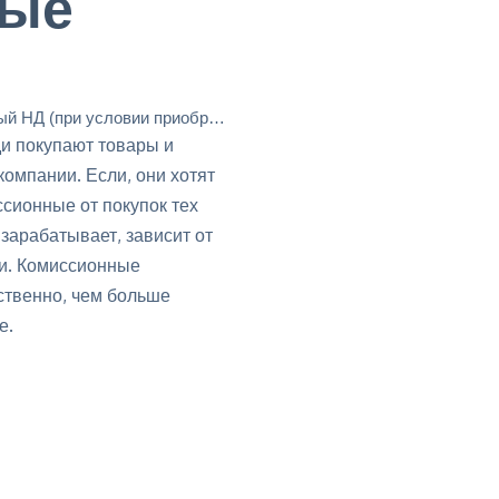
ные
 пакета продукции), чтобы возвратить вложенные инвестиции?
ди покупают товары и
компании. Если, они хотят
ссионные от покупок тех
 зарабатывает, зависит от
ли. Комиссионные
ственно, чем больше
е.