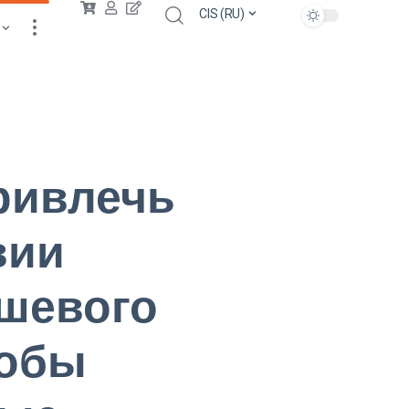
CIS (RU)
ривлечь
вии
ешевого
тобы