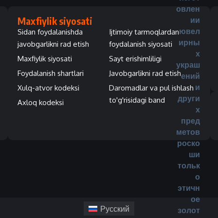
Maxfiylik siyosati
Sidan foydalanishda
Ijtimoiy tarmoqlardan
javobgarlikni rad etish
foydalanish siyosati
Maxfiylik siyosati
Sayt erishimliligi
Foydalanish shartlari
Javobgarlikni rad etish
Xulq-atvor kodeksi
Daromadlar va pul ishlash
to'g'risidagi band
Axloq kodeksi
Русский