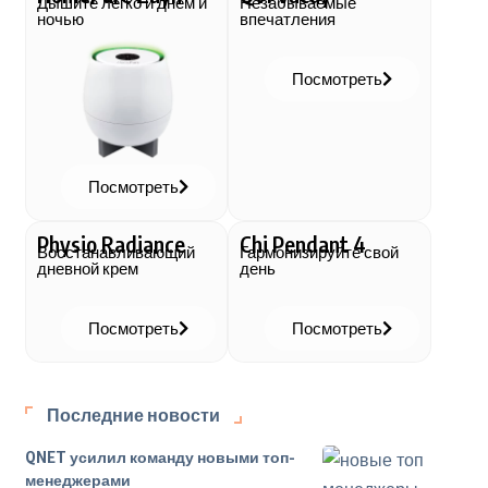
Дышите легко и днем и
Незабываемые
ночью
впечатления
Посмотреть
Посмотреть
Physio Radiance
Chi Pendant 4
Восстанавливающий
Гармонизируйте свой
дневной крем
день
Посмотреть
Посмотреть
Последние новости
QNET усилил команду новыми топ-
менеджерами