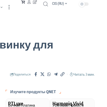
CIS (RU)
овинку для
Читать 3 мин.
Поделиться
Изучите продукты QNET
PTLuxe
Harmoniq Vivid
Вечная Платина
Усиливает фокус и