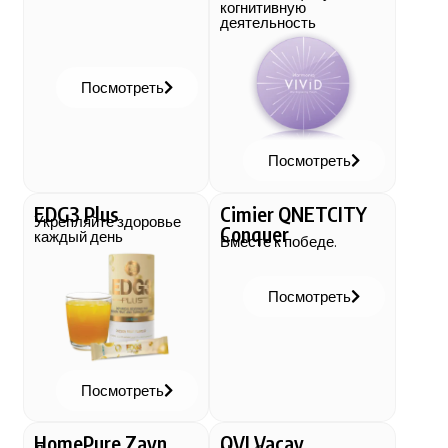
когнитивную
деятельность
Посмотреть
Посмотреть
EDG3 Plus
Cimier QNETCITY
Укрепляйте здоровье
Conquer
каждый день
Вместе к победе.
Посмотреть
Посмотреть
HomePure Zayn
QVI Vacay