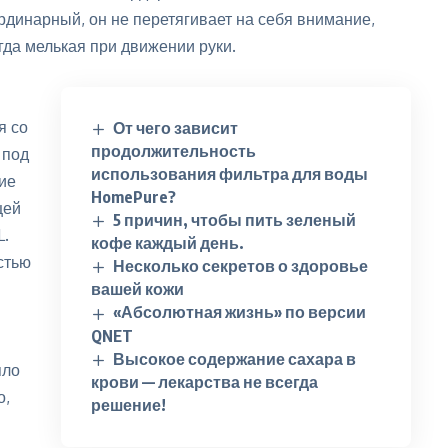
рдинарный, он не перетягивает на себя внимание,
да мелькая при движении руки.
я со
От чего зависит
продолжительность
 под
использования фильтра для воды
гие
HomePure?
щей
5 причин, чтобы пить зеленый
L.
кофе каждый день.
стью
Несколько секретов о здоровье
вашей кожи
«Абсолютная жизнь» по версии
QNET
Высокое содержание сахара в
пло
крови — лекарства не всегда
о,
решение!