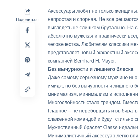
Аксессуары любят не только женщины,
непростая и спорная. Не все решаются
Поделиться
выглядеть не слишком брутально. На с
абсолютно мужская и практически все
человечества. Любителям классики м
представляет новый эффектный аксес
компанией Bernhard H. Mayer.
Без вычурности и лишнего блеска
Даже самому серьезному мужчине иног
имидж, но без вычурности и лишнего б
минимализм
, минимализм в исполнении
Многослойность стала трендом. Вместе
Главное – не переборщить и выбирать
слаженной командой и будут стильно с
Мужественный браслет Classe идеально 
Минималистичный аксессуар легко впи