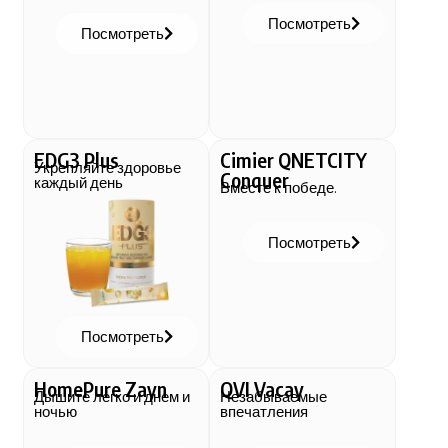
Посмотреть
Посмотреть
EDG3 Plus
Cimier QNETCITY
Укрепляйте здоровье
Conquer
каждый день
Вместе к победе.
Посмотреть
Посмотреть
HomePure Zayn
QVI Vacay
Дышите легко и днем и
Незабываемые
ночью
впечатления