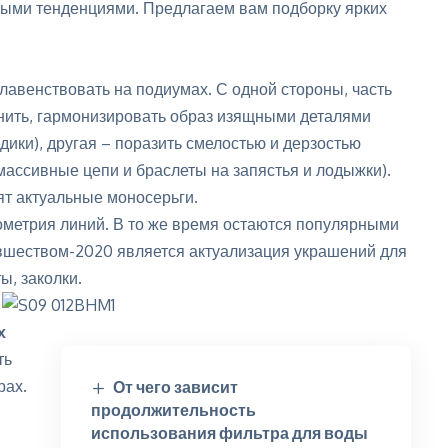
дными тенденциями. Предлагаем вам подборку ярких
лавенствовать на подиумах. С одной стороны, часть
лнить, гармонизировать образ изящными деталями
здики), другая – поразить смелостью и дерзостью
 массивные цепи и браслеты на запястья и лодыжки).
ят актуальные моносерьги.
геометрия линий. В то же время остаются популярными
вшеством-2020 является актуализация украшений для
ы, заколки.
х
ть
рах.
От чего зависит
продолжительность
использования фильтра для воды