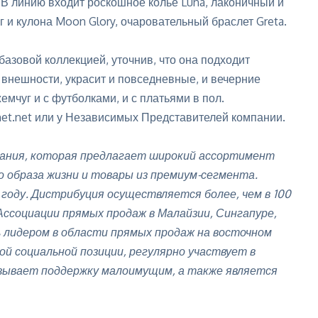
 В линию входит роскошное колье Luna, лаконичный и
г и кулона Moon Glory, очаровательный браслет Greta.
базовой коллекцией, уточнив, что она подходит
 внешности, украсит и повседневные, и вечерние
емчуг и с футболками, и с платьями в пол.
net.net или у Независимых Представителей компании.
ания, которая предлагает широкий ассортимент
о образа жизни и товары из премиум-сегмента.
8 году. Дистрибуция осуществляется более, чем в 100
Ассоциации прямых продаж в Малайзии, Сингапуре,
ь лидером в области прямых продаж на восточном
й социальной позиции, регулярно участвует в
зывает поддержку малоимущим, а также является