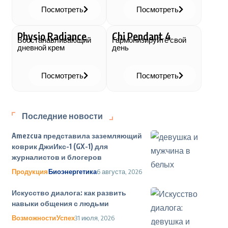
Посмотреть
Посмотреть
Physio Radiance
Chi Pendant 4
Восстанавливающий
Гармонизируйте свой
дневной крем
день
Посмотреть
Посмотреть
Последние новости
Amezcua представила заземляющий
коврик ДжиИкс-1 (GX-1) для
журналистов и блогеров
Продукция
Биоэнергетика
6 августа, 2026
Искусство диалога: как развить
навыки общения с людьми
Возможности
Успех
31 июля, 2026