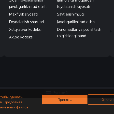
Sidan foydalanishda
Ijtimoiy tarmoqlardan
javobgarlikni rad etish
foydalanish siyosati
Maxfiylik siyosati
Sayt erishimliligi
Foydalanish shartlari
Javobgarlikni rad etish
Xulq-atvor kodeksi
Daromadlar va pul ishlash
to'g'risidagi band
Axloq kodeksi
Русский
чтобы сделать
Принять
Отклон
м. Продолжая
ание нами файлов