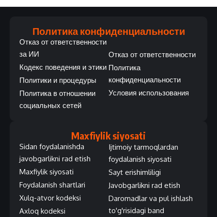
Политика конфиденциальности
Отказ от ответственности
за ИИ
Отказ от ответственности
Кодекс поведения и этики
Политика
конфиденциальности
Политики и процедуры
Условия использования
Политика в отношении
социальных сетей
Maxfiylik siyosati
Sidan foydalanishda
Ijtimoiy tarmoqlardan
javobgarlikni rad etish
foydalanish siyosati
Maxfiylik siyosati
Sayt erishimliligi
Foydalanish shartlari
Javobgarlikni rad etish
Xulq-atvor kodeksi
Daromadlar va pul ishlash
to'g'risidagi band
Axloq kodeksi