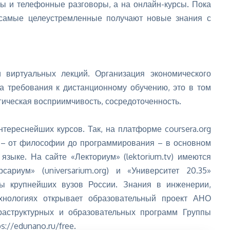
лы и телефонные разговоры, а на онлайн-курсы. Пока
, самые целеустремленные получают новые знания с
и виртуальных лекций.
Организация экономического
 требования к дистанционному обучению, это в том
гическая восприимчивость, сосредоточенность.
тереснейших курсов. Так, на платформе coursera.org
 – от философии до программирования – в основном
 языке. На сайте «Лекториум» (lektorium.tv) имеются
сариум» (universarium.org) и «Университет 20.35»
аммы крупнейших вузов России. Знания в инженерии,
хнологиях открывает образовательный проект АНО
аструктурных и образовательных программ Группы
://edunano.ru/free.