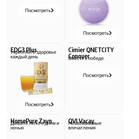
Посмотреть
Посмотреть
EDG3 Plus
Cimier QNETCITY
Укрепляйте здоровье
Conquer
каждый день
Вместе к победе.
Посмотреть
Посмотреть
HomePure Zayn
QVI Vacay
Дышите легко и днем и
Незабываемые
ночью
впечатления