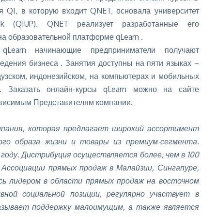
ия QI, в которую входит QNET, основала университет
erak (QIUP). QNET реализует разработанные его
а образовательной платформе qLearn .
 qLearn начинающие предприниматели получают
ведения бизнеса
. Занятия доступны на пяти языках –
цузском, индонезийском, на компьютерах и мобильных
. Заказать онлайн-курсы qLearn можно на сайте
висимым Представителям компании.
пания, которая предлагает широкий ассортимент
ого образа жизни и товары из премиум-сегмента.
8 году. Дистрибуция осуществляется более, чем в 100
 Ассоциации прямых продаж в Малайзии, Сингапуре,
ясь лидером в области прямых продаж на восточном
ной социальной позиции, регулярно участвует в
азывает поддержку малоимущим, а также является