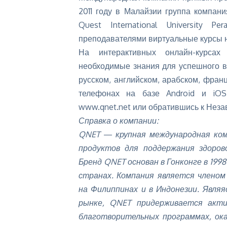
2011 году в Малайзии группа компан
Quest International University P
преподавателями виртуальные курсы н
На интерактивных онлайн-курсах
необходимые
знания для успешного 
русском, английском, арабском, фран
телефонах на базе Android и iOS
www.qnet.net
или обратившись к Неза
Справка о компании:
QNET ― крупная международная ком
продуктов для поддержания здоров
Бренд QNET основан в Гонконге в 199
странах. Компания является членом
на Филиппинах и в Индонезии. Явля
рынке, QNET придерживается актив
благотворительных программах, ок