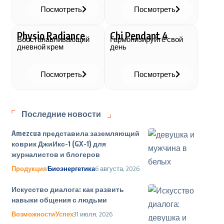
Посмотреть
Посмотреть
Physio Radiance
Chi Pendant 4
Восстанавливающий
Гармонизируйте свой
дневной крем
день
Посмотреть
Посмотреть
Последние новости
Amezcua представила заземляющий
коврик ДжиИкс-1 (GX-1) для
журналистов и блогеров
Продукция
Биоэнергетика
6 августа, 2026
Искусство диалога: как развить
навыки общения с людьми
Возможности
Успех
31 июля, 2026