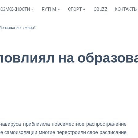
ВОЗМОЖНОСТИ
RYTHM
СПОРТ
QBUZZ
КОНТАКТЫ
бразование в мире?
повлиял на образов
онавируса приблизила повсеместное распространение
ме самоизоляции многие перестроили свое расписание