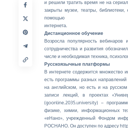
и решили тратить время не на сериа
закрыты музеи, театры, библиотеки
помощью
интернета.
Дистанционное обучение
Возросла популярность вебинаров 
сотрудничества и развития
обозначила
числе и необходимая техника, психоло
Русскоязычные платформы
В интернете содержится
множество
ин
есть программы разных направлений
на английском, но есть и на русском
записи лекций, в проектах «Универ
(goonline.2035.university) – прогр
физике, химии, информационных те
«еНано», учрежденный Фондом инфр
РОСНАНО. Он доступен по адресу https