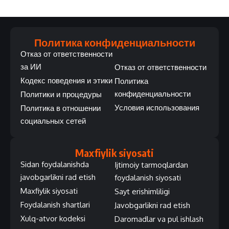
Политика конфиденциальности
Отказ от ответственности
за ИИ
Отказ от ответственности
Кодекс поведения и этики
Политика
конфиденциальности
Политики и процедуры
Условия использования
Политика в отношении
социальных сетей
Maxfiylik siyosati
Sidan foydalanishda
Ijtimoiy tarmoqlardan
javobgarlikni rad etish
foydalanish siyosati
Maxfiylik siyosati
Sayt erishimliligi
Foydalanish shartlari
Javobgarlikni rad etish
Xulq-atvor kodeksi
Daromadlar va pul ishlash