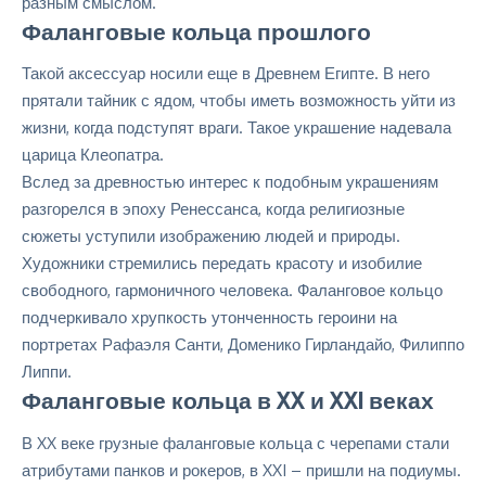
разным смыслом.
Фаланговые кольца прошлого
Такой аксессуар носили еще в Древнем Египте. В него
прятали тайник с ядом, чтобы иметь возможность уйти из
жизни, когда подступят враги. Такое украшение надевала
царица Клеопатра.
Вслед за древностью интерес к подобным украшениям
разгорелся в эпоху
Ренессанса
, когда религиозные
сюжеты уступили изображению людей и природы.
Художники стремились передать красоту и изобилие
свободного, гармоничного человека. Фаланговое кольцо
подчеркивало хрупкость утонченность героини на
портретах Рафаэля Санти,
Доменико Гирландайо
,
Филиппо
Липпи
.
Фаланговые кольца в XX и XXI веках
В XX веке грузные фаланговые кольца с черепами стали
атрибутами панков и рокеров, в XXI – пришли на подиумы.