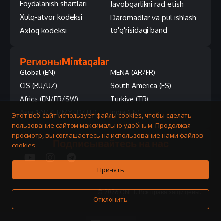
Foydalanish shartlari
Javobgarlikni rad etish
Xulq-atvor kodeksi
Daromadlar va pul ishlash
to'g'risidagi band
Axloq kodeksi
Регионы
Mintaqalar
Global (EN)
MENA (AR/FR)
CIS (RU/UZ)
South America (ES)
Africa (EN/FR/SW)
Turkiye (TR)
Asia (EN/ZH/MY/ID/TH)
India (EN)
Этот веб-сайт использует файлы cookies, чтобы сделать
пользование сайтом максимально удобным. Продолжая
просмотр, вы соглашаетесь на использование нами файлов
Подписывайтесь на нас
cookies.
Принять
© 2026 QNET. Все права защищены.
Отклонить