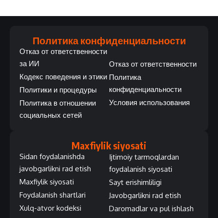
Политика конфиденциальности
Отказ от ответственности
за ИИ
Отказ от ответственности
Кодекс поведения и этики
Политика
конфиденциальности
Политики и процедуры
Условия использования
Политика в отношении
социальных сетей
Maxfiylik siyosati
Sidan foydalanishda
Ijtimoiy tarmoqlardan
javobgarlikni rad etish
foydalanish siyosati
Maxfiylik siyosati
Sayt erishimliligi
Foydalanish shartlari
Javobgarlikni rad etish
Xulq-atvor kodeksi
Daromadlar va pul ishlash