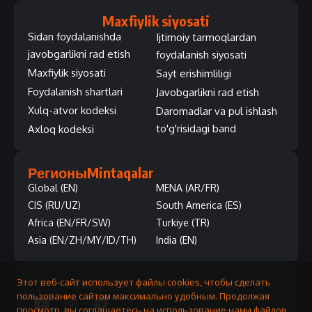
Maxfiylik siyosati
Sidan foydalanishda
Ijtimoiy tarmoqlardan
javobgarlikni rad etish
foydalanish siyosati
Maxfiylik siyosati
Sayt erishimliligi
Foydalanish shartlari
Javobgarlikni rad etish
Xulq-atvor kodeksi
Daromadlar va pul ishlash
to'g'risidagi band
Axloq kodeksi
Регионы
Mintaqalar
Global (EN)
MENA (AR/FR)
CIS (RU/UZ)
South America (ES)
Africa (EN/FR/SW)
Turkiye (TR)
Asia (EN/ZH/MY/ID/TH)
India (EN)
Подписывайтесь на нас
Этот веб-сайт использует файлы cookies, чтобы сделать
пользование сайтом максимально удобным. Продолжая
просмотр, вы соглашаетесь на использование нами файлов