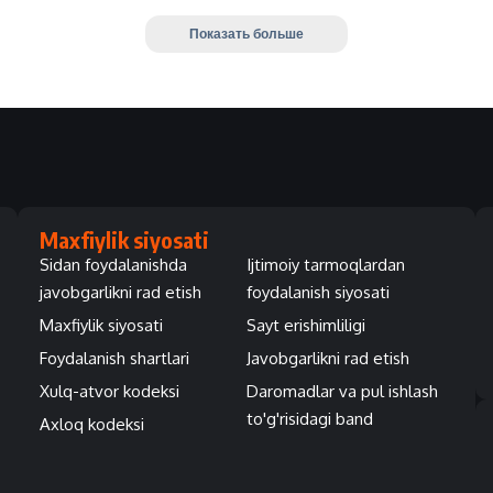
Показать больше
Maxfiylik siyosati
Sidan foydalanishda
Ijtimoiy tarmoqlardan
javobgarlikni rad etish
foydalanish siyosati
Maxfiylik siyosati
Sayt erishimliligi
Foydalanish shartlari
Javobgarlikni rad etish
Xulq-atvor kodeksi
Daromadlar va pul ishlash
to'g'risidagi band
Axloq kodeksi