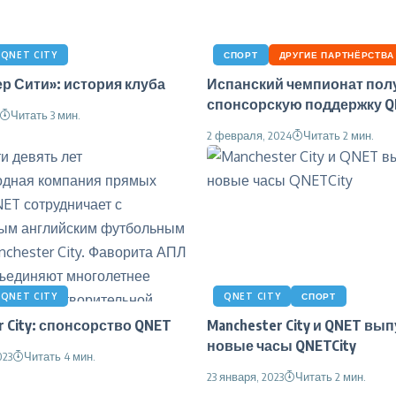
QNET CITY
СПОРТ
ДРУГИЕ ПАРТНЁРСТВА
р Сити»: история клуба
Испанский чемпионат пол
спонсорскую поддержку 
Читать 3 мин.
2 февраля, 2024
Читать 2 мин.
QNET CITY
QNET CITY
СПОРТ
r City: спонсорство QNET
Manchester City и QNET вы
новые часы QNETCity
023
Читать 4 мин.
23 января, 2023
Читать 2 мин.