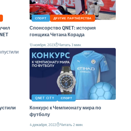
СПОРТ
ДРУГИЕ ПАРТНЁРСТВА
учил
Спонсорство QNET: история
QNET
гонщика Четана Корада
13 ноября, 2023
Читать 3 мин.
QNET CITY
СПОРТ
пустили
Конкурс к Чемпионату мира по
футболу
4 декабря, 2022
Читать 2 мин.