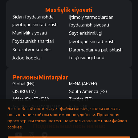
Maxfiylik siyosati
Sidan foydalanishda
Ijtimoiy tarmoqlardan
javobgarlikni rad etish
foydalanish siyosati
Maxfiylik siyosati
Sayt erishimliligi
Foydalanish shartlari
Javobgarlikni rad etish
Xulq-atvor kodeksi
Daromadlar va pul ishlash
to'g'risidagi band
Axloq kodeksi
Регионы
Mintaqalar
Global (EN)
MENA (AR/FR)
CIS (RU/UZ)
South America (ES)
Africa (EN/FR/SW)
Turkiye (TR)
Asia (EN/ZH/MY/ID/TH)
India (EN)
Этот веб-сайт использует файлы cookies, чтобы сделать
пользование сайтом максимально удобным. Продолжая
просмотр, вы соглашаетесь на использование нами файлов
Подписывайтесь на нас
cookies.