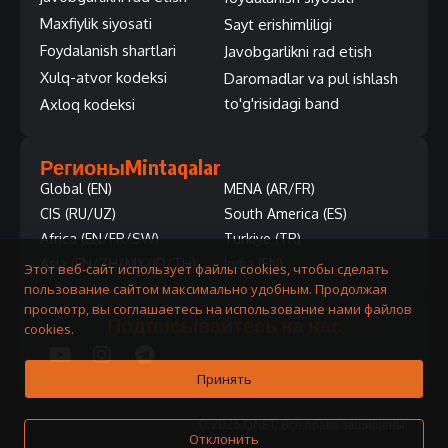
Maxfiylik siyosati
Sayt erishimliligi
Foydalanish shartlari
Javobgarlikni rad etish
Xulq-atvor kodeksi
Daromadlar va pul ishlash
to'g'risidagi band
Axloq kodeksi
Регионы
Mintaqalar
Global (EN)
MENA (AR/FR)
CIS (RU/UZ)
South America (ES)
Africa (EN/FR/SW)
Turkiye (TR)
Asia (EN/ZH/MY/ID/TH)
India (EN)
Этот веб-сайт использует файлы cookies, чтобы сделать
пользование сайтом максимально удобным. Продолжая
просмотр, вы соглашаетесь на использование нами файлов
Подписывайтесь на нас
cookies.
Принять
© 2026 QNET. Все права защищены.
Отклонить