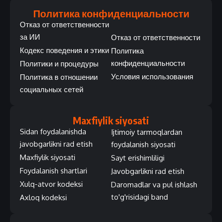
Политика конфиденциальности
Отказ от ответственности
за ИИ
Отказ от ответственности
Кодекс поведения и этики
Политика
конфиденциальности
Политики и процедуры
Условия использования
Политика в отношении
социальных сетей
Maxfiylik siyosati
Sidan foydalanishda
Ijtimoiy tarmoqlardan
javobgarlikni rad etish
foydalanish siyosati
Maxfiylik siyosati
Sayt erishimliligi
Foydalanish shartlari
Javobgarlikni rad etish
Xulq-atvor kodeksi
Daromadlar va pul ishlash
to'g'risidagi band
Axloq kodeksi