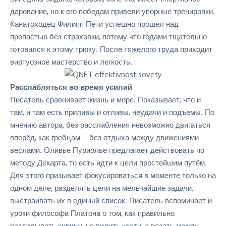
дарование, но к его победам привели упорные тренировки.
Канатоходец
Филипп Пети
успешно прошел над
пропастью без страховки, потому что годами тщательно
готовился к этому трюку. После тяжелого труда приходит
виртуозное мастерство и легкость.
Расслабляться во время усилий
Писатель сравнивает жизнь и море. Показывает, что и
там, и там есть приливы и отливы, неудачи и подъемы. По
мнению автора, без расслабления невозможно двигаться
вперёд, как гребцам – без отдыха между движениями
веслами. Оливье Пуриолье предлагает действовать по
методу
Декарта
, то есть идти к цели простейшим путём.
Для этого призывает фокусироваться в моменте только на
одном деле, разделять цели на мельчайшие задачи,
выстраивать их в единый список. Писатель вспоминает и
уроки философа Платона о том, как правильно
разделывать курицу: не пилить кости, а резать между