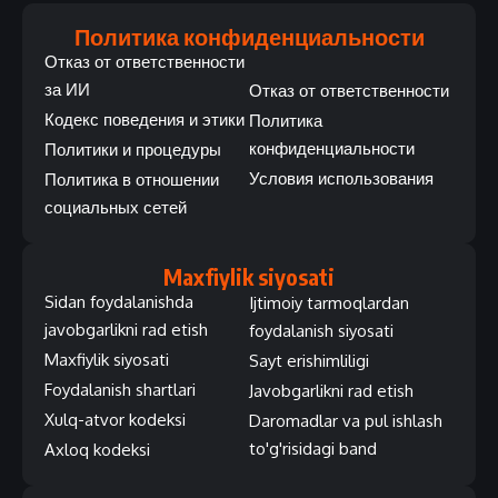
Политика конфиденциальности
Отказ от ответственности
за ИИ
Отказ от ответственности
Кодекс поведения и этики
Политика
конфиденциальности
Политики и процедуры
Условия использования
Политика в отношении
социальных сетей
Maxfiylik siyosati
Sidan foydalanishda
Ijtimoiy tarmoqlardan
javobgarlikni rad etish
foydalanish siyosati
Maxfiylik siyosati
Sayt erishimliligi
Foydalanish shartlari
Javobgarlikni rad etish
Xulq-atvor kodeksi
Daromadlar va pul ishlash
to'g'risidagi band
Axloq kodeksi