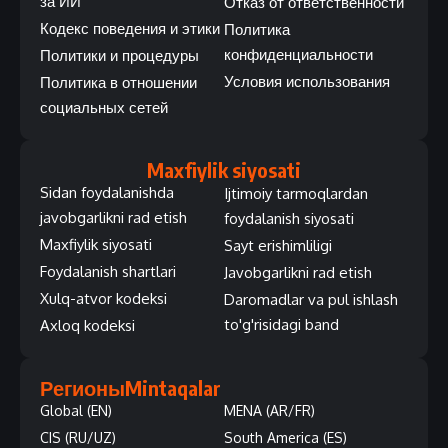
за ИИ
Отказ от ответственности
Кодекс поведения и этики
Политика
конфиденциальности
Политики и процедуры
Условия использования
Политика в отношении
социальных сетей
Maxfiylik siyosati
Sidan foydalanishda
Ijtimoiy tarmoqlardan
javobgarlikni rad etish
foydalanish siyosati
Maxfiylik siyosati
Sayt erishimliligi
Foydalanish shartlari
Javobgarlikni rad etish
Xulq-atvor kodeksi
Daromadlar va pul ishlash
to'g'risidagi band
Axloq kodeksi
Регионы
Mintaqalar
Global (EN)
MENA (AR/FR)
CIS (RU/UZ)
South America (ES)