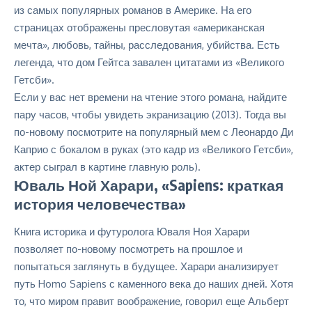
из самых популярных романов в Америке. На его
страницах отображены пресловутая «американская
мечта», любовь, тайны, расследования, убийства. Есть
легенда, что дом Гейтса завален цитатами из «Великого
Гетсби».
Если у вас нет времени на чтение этого романа, найдите
пару часов, чтобы увидеть
экранизацию
(2013). Тогда вы
по-новому посмотрите на популярный мем с Леонардо Ди
Каприо с бокалом в руках (это кадр из «Великого Гетсби»,
актер сыграл в картине главную роль).
Юваль Ной Харари, «Sapiens: краткая
история человечества»
Книга историка и футуролога Юваля Ноя Харари
позволяет по-новому посмотреть на прошлое и
попытаться заглянуть в будущее. Харари анализирует
путь Homo Sapiens с каменного века до наших дней. Хотя
то, что миром правит воображение, говорил еще Альберт