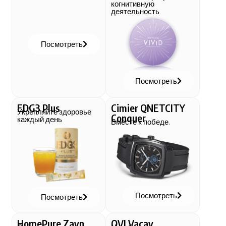
когнитивную
деятельность
Посмотреть
Посмотреть
EDG3 Plus
Cimier QNETCITY
Укрепляйте здоровье
Conquer
каждый день
Вместе к победе.
Посмотреть
Посмотреть
HomePure Zayn
QVI Vacay