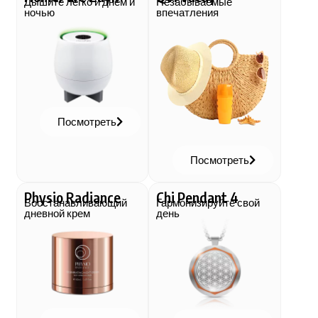
Дышите легко и днем и
Незабываемые
ночью
впечатления
Посмотреть
Посмотреть
Physio Radiance
Chi Pendant 4
Восстанавливающий
Гармонизируйте свой
дневной крем
день