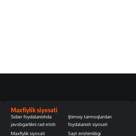
Maxfiylik siyosati
Sidan foydalanishda
Ijtimoiy tarmoqlardan
javobgarlikni rad etish
foydalanish siyosati
Maxfiylik siyosati
Sayt erishimliligi