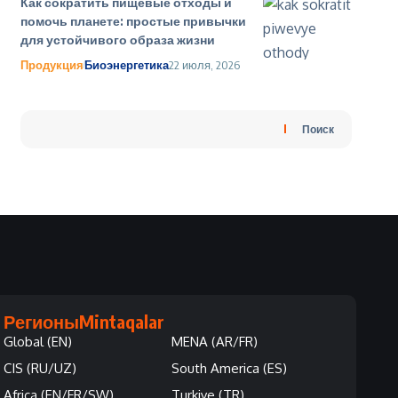
Как сократить пищевые отходы и
помочь планете: простые привычки
для устойчивого образа жизни
Продукция
Биоэнергетика
22 июля, 2026
Поиск
Регионы
Mintaqalar
Global (EN)
MENA (AR/FR)
CIS (RU/UZ)
South America (ES)
Africa (EN/FR/SW)
Turkiye (TR)