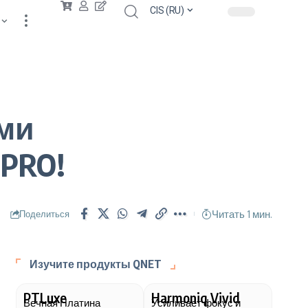
CIS (RU)
ыми
PRO!
Читать 1 мин.
Поделиться
Изучите продукты QNET
PTLuxe
Harmoniq Vivid
Вечная Платина
Усиливает фокус и