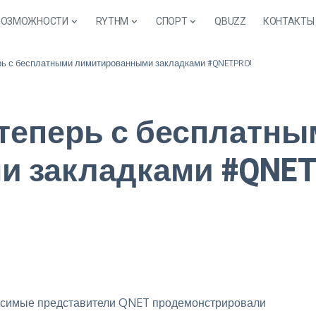
ВОЗМОЖНОСТИ
RYTHM
СПОРТ
QBUZZ
КОНТАКТЫ
рь с бесплатными лимитированными закладками #QNETPRO!
 теперь с бесплатн
 закладками #QNET
ависимые представители QNET продемонстрировали