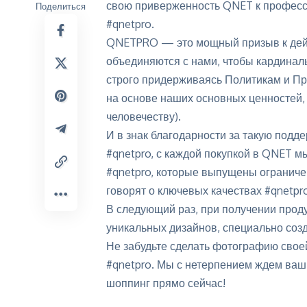
свою приверженность QNET к професси
Поделиться
#qnetpro.
QNETPRO — это мощный призыв к дейс
объединяются с нами, чтобы кардинал
строго придерживаясь Политикам и Пр
на основе наших основных ценностей,
человечеству).
И в знак благодарности за такую подд
#qnetpro, с каждой покупкой в QNET м
#qnetpro, которые выпущены огранич
говорят о ключевых качествах #qnetpro
В следующий раз, при получении проду
уникальных дизайнов, специально соз
Не забудьте сделать фотографию своей
#qnetpro. Мы с нетерпением ждем ваш
шоппинг прямо сейчас!