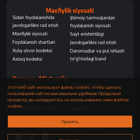
Maxfiylik siyosati
Sidan foydalanishda
Ijtimoiy tarmoqlardan
javobgarlikni rad etish
foydalanish siyosati
Maxfiylik siyosati
Sayt erishimliligi
Foydalanish shartlari
Javobgarlikni rad etish
Xulq-atvor kodeksi
Daromadlar va pul ishlash
to'g'risidagi band
Axloq kodeksi
Регионы
Mintaqalar
Global (EN)
MENA (AR/FR)
Этот веб-сайт использует файлы cookies, чтобы сделать
CIS (RU/UZ)
South America (ES)
пользование сайтом максимально удобным. Продолжая
просмотр, вы соглашаетесь на использование нами файлов
Africa (EN/FR/SW)
Turkiye (TR)
cookies.
Asia (EN/ZH/MY/ID/TH)
India (EN)
Принять
Подписывайтесь на нас