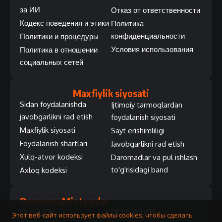
за ИИ
Отказ от ответственности
Кодекс поведения и этики
Политика
конфиденциальности
Политики и процедуры
Условия использования
Политика в отношении
социальных сетей
Maxfiylik siyosati
Sidan foydalanishda
Ijtimoiy tarmoqlardan
javobgarlikni rad etish
foydalanish siyosati
Maxfiylik siyosati
Sayt erishimliligi
Foydalanish shartlari
Javobgarlikni rad etish
Xulq-atvor kodeksi
Daromadlar va pul ishlash
to'g'risidagi band
Axloq kodeksi
Регионы
Mintaqalar
Global (EN)
MENA (AR/FR)
Этот веб-сайт использует файлы cookies, чтобы сделать