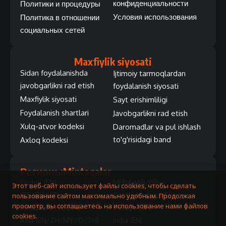
конфиденциальности
Политики и процедуры
Условия использования
Политика в отношении
социальных сетей
Maxfiylik siyosati
Sidan foydalanishda
Ijtimoiy tarmoqlardan
javobgarlikni rad etish
foydalanish siyosati
Maxfiylik siyosati
Sayt erishimliligi
Foydalanish shartlari
Javobgarlikni rad etish
Xulq-atvor kodeksi
Daromadlar va pul ishlash
to'g'risidagi band
Axloq kodeksi
Регионы
Mintaqalar
Global (EN)
MENA (AR/FR)
Этот веб-сайт использует файлы cookies, чтобы сделать
CIS (RU/UZ)
South America (ES)
пользование сайтом максимально удобным. Продолжая
просмотр, вы соглашаетесь на использование нами файлов
Africa (EN/FR/SW)
Turkiye (TR)
cookies.
Asia (EN/ZH/MY/ID/TH)
India (EN)