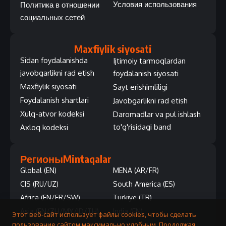
Условия использования
Политика в отношении
социальных сетей
Maxfiylik siyosati
Sidan foydalanishda
Ijtimoiy tarmoqlardan
javobgarlikni rad etish
foydalanish siyosati
Maxfiylik siyosati
Sayt erishimliligi
Foydalanish shartlari
Javobgarlikni rad etish
Xulq-atvor kodeksi
Daromadlar va pul ishlash
to'g'risidagi band
Axloq kodeksi
Регионы
Mintaqalar
Global (EN)
MENA (AR/FR)
CIS (RU/UZ)
South America (ES)
Africa (EN/FR/SW)
Turkiye (TR)
Asia (EN/ZH/MY/ID/TH)
India (EN)
Этот веб-сайт использует файлы cookies, чтобы сделать
пользование сайтом максимально удобным. Продолжая